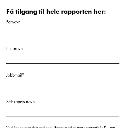
Få tilgang til hele rapporten her:
Fornavn
Etternavn
Jobbmail
*
Selskapets navn
Ved å registrere deg godtar du Bauer Medias personvernvilkår. Du kan