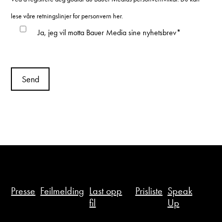
lese våre retningslinjer for personvern her.
Ja, jeg vil motta Bauer Media sine nyhetsbrev
*
Presse
Feilmelding
Last opp
Prisliste
Speak
fil
Up