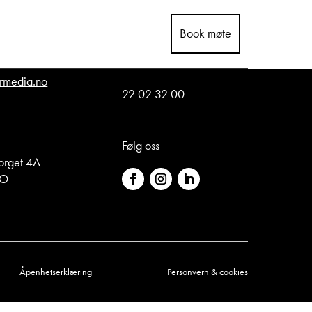
Book møte
Telefon
rmedia.no
22 02 32 00
Følg oss
orget 4A
LO
Åpenhetserklæring
Personvern & cookies