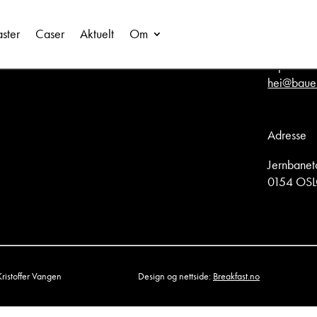
ster
Caser
Aktuelt
Om
E-post
hei@baue
Adresse
Jernbanet
0154 OS
Kristoffer Vangen
Design og nettside:
Breakfast.no