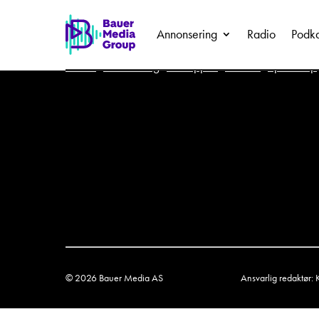
Annonsering
Radio
Podka
Presse
Feilmelding
Last opp fil
Prisliste
Speak Up
© 2026 Bauer Media AS
Ansvarlig redaktør: 