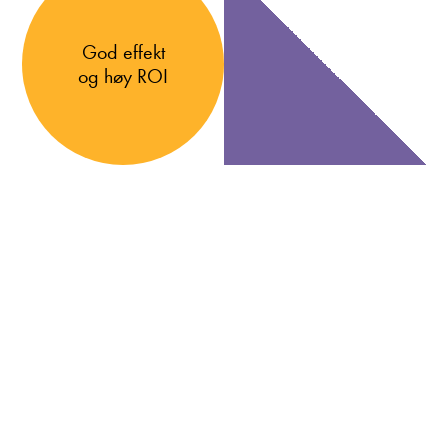
God effekt
og høy ROI