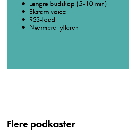
Lengre budskap (5-10 min)
Ekstern voice
RSS-feed
Nærmere lytteren
Flere podkaster