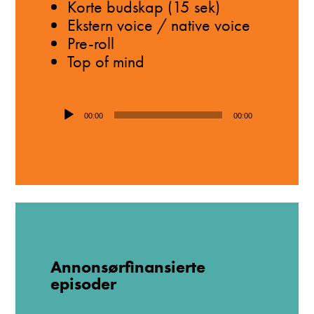
Korte budskap (15 sek)
Ekstern voice / native voice
Pre-roll
Top of mind
Lydavspiller
00:00
00:00
Annonsørfinansierte
episoder