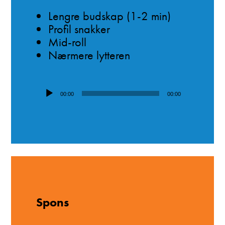
Lengre budskap (1-2 min)
Profil snakker
Mid-roll
Nærmere lytteren
Lydavspiller
00:00
00:00
Spons