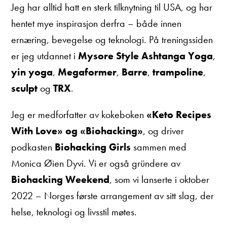
Jeg har alltid hatt en sterk tilknytning til USA, og har
hentet mye inspirasjon derfra – både innen
ernæring, bevegelse og teknologi. På treningssiden
er jeg utdannet i
Mysore Style Ashtanga Yoga
,
yin yoga
,
Megaformer
,
Barre
,
trampoline
,
sculpt
og
TRX
.
Jeg er medforfatter av kokeboken
«Keto Recipes
With Love» og «Biohacking»
, og driver
podkasten
Biohacking Girls
sammen med
Monica Øien Dyvi. Vi er også gründere av
Biohacking Weekend
, som vi lanserte i oktober
2022 – Norges første arrangement av sitt slag, der
helse, teknologi og livsstil møtes.