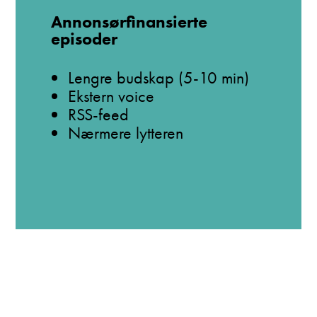
Annonsørfinansierte
episoder
Lengre budskap (5-10 min)
Ekstern voice
RSS-feed
Nærmere lytteren