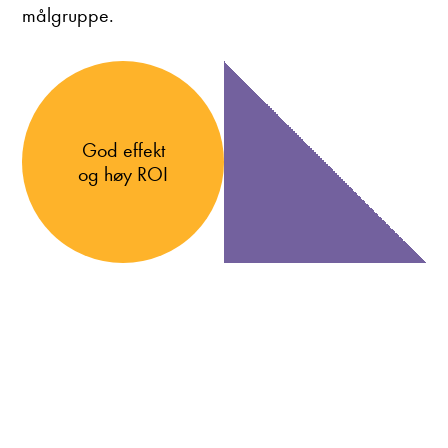
målgruppe.
God effekt
og høy ROI