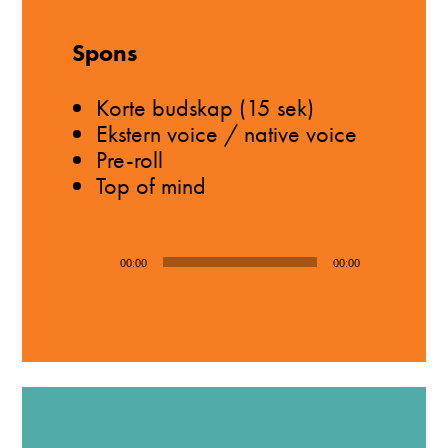
Spons
Korte budskap (15 sek)
Ekstern voice / native voice
Pre-roll
Top of mind
Lydavspiller
00:00
00:00