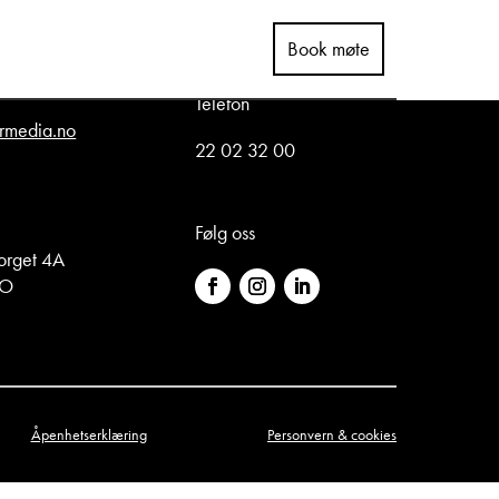
Book møte
Telefon
rmedia.no
22 02 32 00
Følg oss
orget 4A
LO
Åpenhetserklæring
Personvern & cookies