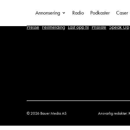
Annonsering
Radio
Podkaster
Caser
Presse
Feilmelding
Last opp fil
Prisliste
Speak Up
© 2026 Bauer Media AS
Ansvarlig redaktør: 