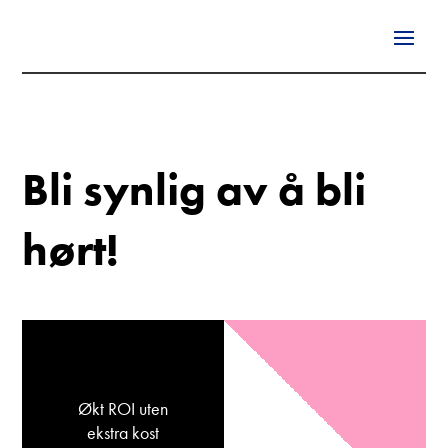
Bli synlig av å bli
hørt!
Økt ROI uten
ekstra kost