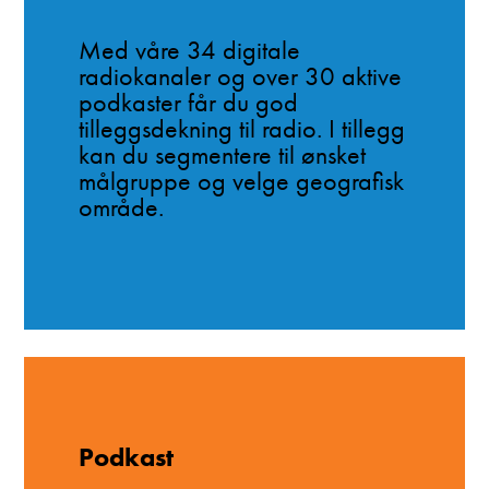
Med våre 34 digitale
radiokanaler og over 30 aktive
podkaster får du god
tilleggsdekning til radio. I tillegg
kan du segmentere til ønsket
målgruppe og velge geografisk
område.
Podkast