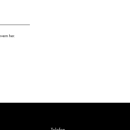
nvern her.
Telefon