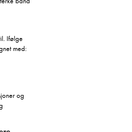
sterke bånd
l. Ifølge
gnet med:
asjoner og
ig
ære