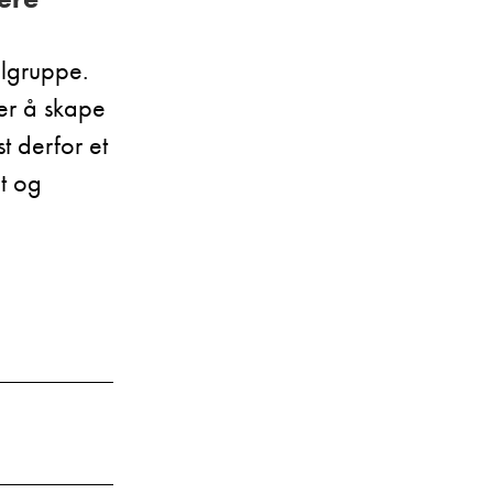
ålgruppe.
ker å skape
t derfor et
nt og