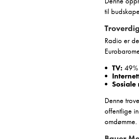
Denne oppme
til budskap
Troverdig
Radio er det
Eurobaromet
TV:
49%
Internet
Sosiale
Denne trover
offentlige 
omdømme.
Bauer Me