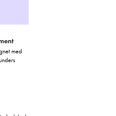
ement
ignet med
kunders