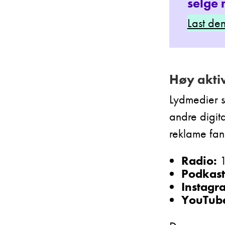
selge
Last de
Høy akti
Lydmedier 
andre digit
reklame fan
Radio:
1
Podkast
Instagra
YouTub