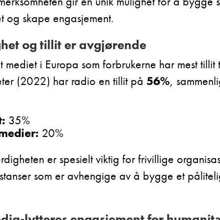
rksomheten gir en unik mulighet for å bygge 
et og skape engasjement.
het og tillit er avgjørende
 mediet i Europa som forbrukerne har mest tillit ti
er (2022) har radio en tillit på
56%
, sammenli
t:
35%
 medier:
20%
digheten er spesielt viktig for frivillige organis
instanser som er avhengige av å bygge et pålitel
dia-lytteres engasjement for humanit