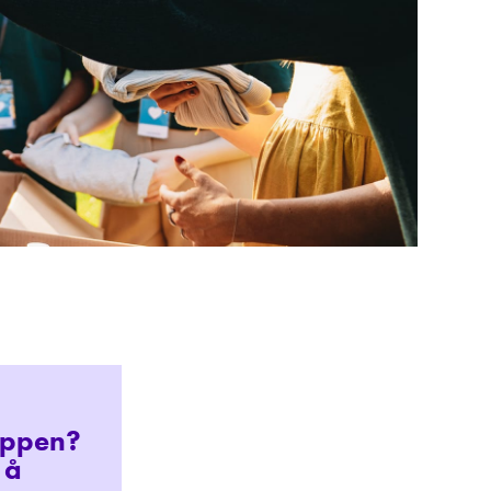
uppen?
 å