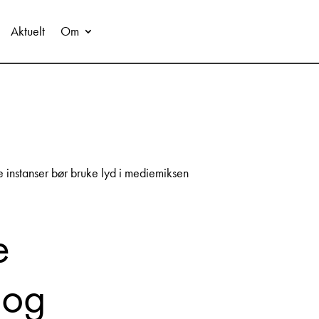
Aktuelt
Om
ge instanser bør bruke lyd i mediemiksen
e
 og