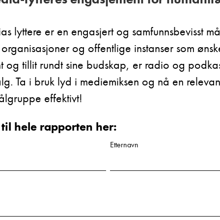
s lyttere er en engasjert og samfunnsbevisst m
ge organisasjoner og offentlige instanser som øns
og tillit rundt sine budskap, er radio og podkas
alg. Ta i bruk lyd i mediemiksen og nå en releva
ålgruppe effektivt!
 til hele rapporten her:
Etternavn