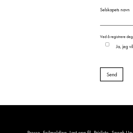
Selskapets navn
Ved å registrere deg
Ja, jeg v
Presse
Feilmelding
Last opp fil
Prisliste
Speak Up