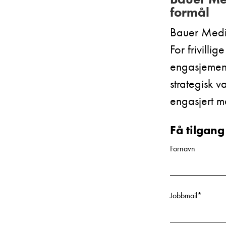
formål
Bauer Media
For frivilli
engasjement 
strategisk v
engasjert m
Få tilgang
Fornavn
Jobbmail
*