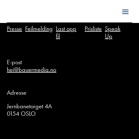
Presse
Feilmelding
Last opp
Prisliste
Speak
fil
Up
E-post
hei@bauermedia.no
Adresse
Jernbanetorget 4A
0154 OSLO