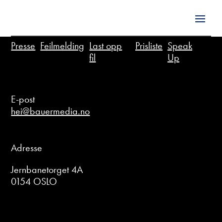
Presse
Feilmelding
Last opp
Prisliste
Speak
fil
Up
E-post
hei@bauermedia.no
Adresse
Jernbanetorget 4A
0154 OSLO