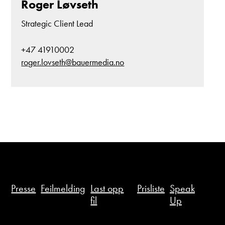
Roger Løvseth
Strategic Client Lead
+47 41910002
roger.lovseth@bauermedia.no
Presse
Feilmelding
Last opp
Prisliste
Speak
fil
Up