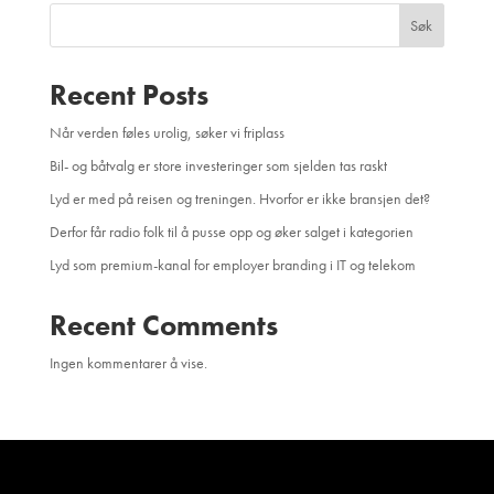
Søk
Recent Posts
Når verden føles urolig, søker vi friplass
Bil- og båtvalg er store investeringer som sjelden tas raskt
Lyd er med på reisen og treningen. Hvorfor er ikke bransjen det?
Derfor får radio folk til å pusse opp og øker salget i kategorien
Lyd som premium-kanal for employer branding i IT og telekom
Recent Comments
Ingen kommentarer å vise.