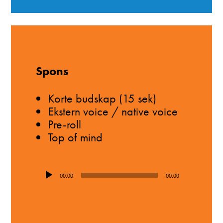
Spons
Korte budskap (15 sek)
Ekstern voice / native voice
Pre-roll
Top of mind
Lydavspiller
00:00
00:00