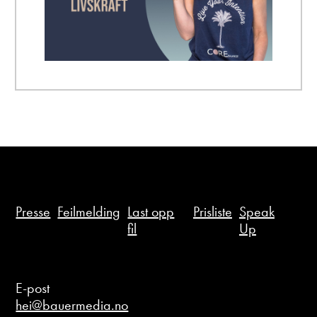
Presse
Feilmelding
Last opp
Prisliste
Speak
fil
Up
E-post
hei@bauermedia.no