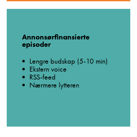
Annonsørfinansierte
episoder
Lengre budskap (5-10 min)
Ekstern voice
RSS-feed
Nærmere lytteren