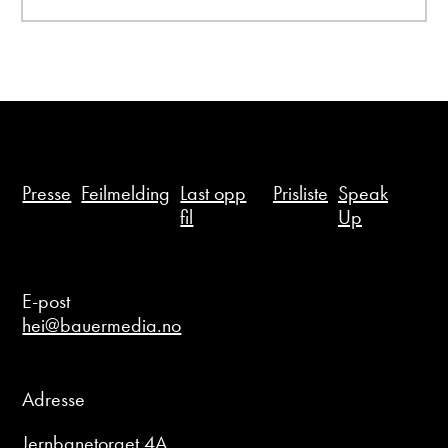
Presse
Feilmelding
Last opp
Prisliste
Speak
fil
Up
E-post
hei@bauermedia.no
Adresse
Jernbanetorget 4A