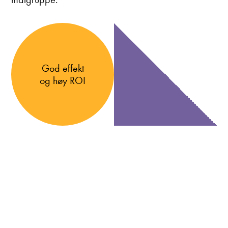
God effekt
og høy ROI