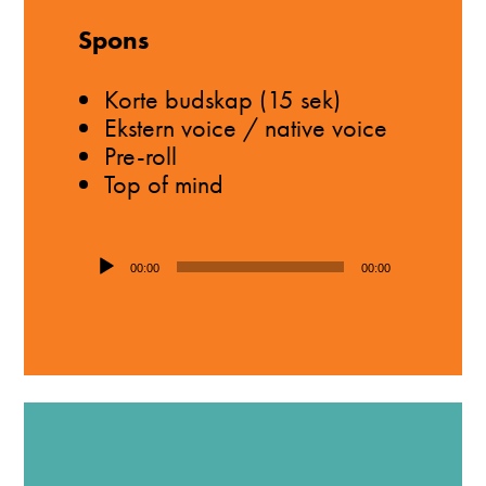
Spons
Korte budskap (15 sek)
Ekstern voice / native voice
Pre-roll
Top of mind
Lydavspiller
00:00
00:00