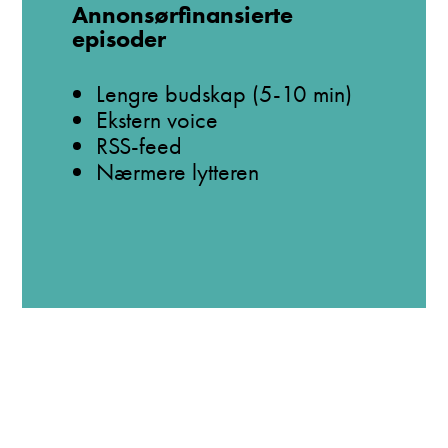
Annonsørfinansierte
episoder
Lengre budskap (5-10 min)
Ekstern voice
RSS-feed
Nærmere lytteren